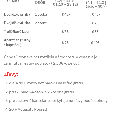
TYP IZBY
(1.4 – 15.6 |
OSÔB
(4.1 – 31.3 |
01.10 – 23.12)
16.6. – 30.9)
1 osoba
€ 45,-
€ 45,-
Dvojlôžková izba
2 osoby
€ 65,-
€ 75,-
Dvojlôžková izba
—
€ 75,-
€ 85,-
Trojlôžková izba
Apartmán (2 izby
—
€ 95,-
€ 105,-
s kúpelňou)
Ceny sú rovnaké bez rozdielu národností. V cene nie je
zahrnutý miestny poplatok ( 2,50€ /os./noc ).
Zľavy:
dieťa do 6 rokov bez nároku na lôžko grátis
pri skupine 24 osôb je 25 osoba grátis
pre cestovné kancelárie poskytujeme zľavy podľa dohody
20% Aquacity Poprad