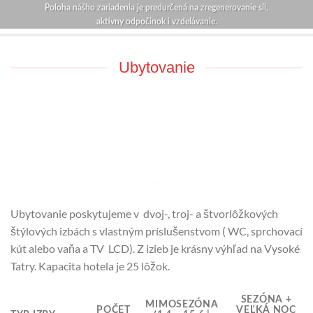
Poloha nášho zariadenia je predurčená na zregenerovanie síl,
aktívny odpočinok i vzdelávanie.
Ubytovanie
Ubytovanie poskytujeme v dvoj-, troj- a štvorlôžkových
štýlových izbách s vlastným príslušenstvom ( WC, sprchovací
kút alebo vaňa a TV LCD). Z izieb je krásny výhľad na Vysoké
Tatry. Kapacita hotela je 25 lôžok.
SEZÓNA +
MIMOSEZÓNA
POČET
VEĽKÁ NOC